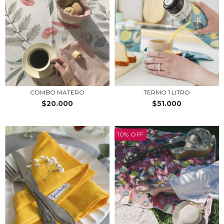
COMBO MATERO
TERMO 1 LITRO
$20.000
$51.000
10
%
OFF