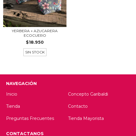
YERBERA + AZUCARERA
ECOCUERO
$18.950
SIN STOCK
NAVEGACIÓN
Inicio
Concepto Garibaldi
Tienda
Contacto
Preguntas Frecuentes
Tienda Mayorista
CONTACTANOS