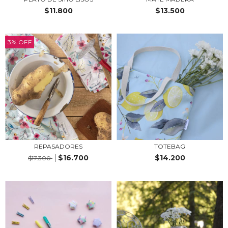
$11.800
$13.500
3
%
OFF
REPASADORES
TOTEBAG
$16.700
$14.200
$17.300