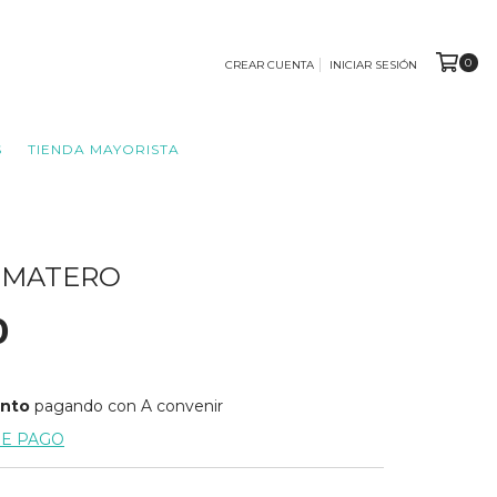
0
CREAR CUENTA
INICIAR SESIÓN
S
TIENDA MAYORISTA
 MATERO
0
ento
pagando con A convenir
DE PAGO