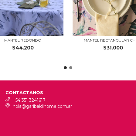
MANTEL REDONDO
MANTEL RECTANGULAR CH
$44.200
$31.000
CONTACTANOS
+54 351 3241617
hola@garibaldihome.com.ar